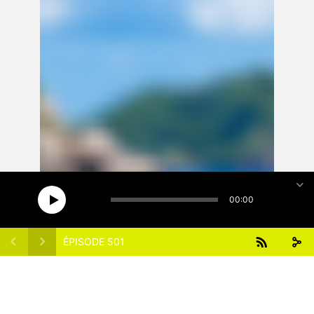
15
15
1x
00:00
ÉPISODE 501