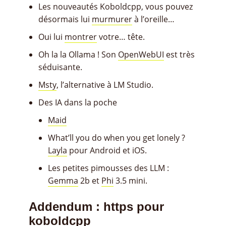
Les nouveautés Koboldcpp, vous pouvez
désormais lui
murmurer
à l’oreille…
Oui lui
montrer
votre… tête.
Oh la la Ollama ! Son
OpenWebUI
est très
séduisante.
Msty
, l’alternative à LM Studio.
Des IA dans la poche
Maid
What’ll you do when you get lonely ?
Layla
pour Android et iOS.
Les petites pimousses des LLM :
Gemma
2b et
Phi
3.5 mini.
Addendum : https pour
koboldcpp