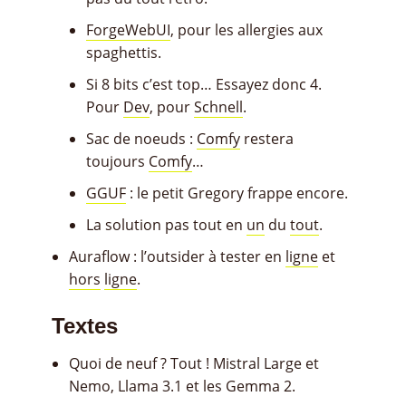
ForgeWebUI
, pour les allergies aux
spaghettis.
Si 8 bits c’est top… Essayez donc 4.
Pour
Dev
, pour
Schnell
.
Sac de noeuds :
Comfy
restera
toujours
Comfy
…
GGUF
: le petit Gregory frappe encore.
La solution pas tout en
un
du
tout
.
Auraflow : l’outsider à tester en
ligne
et
hors
ligne
.
Textes
Quoi de neuf ? Tout ! Mistral Large et
Nemo, Llama 3.1 et les Gemma 2.