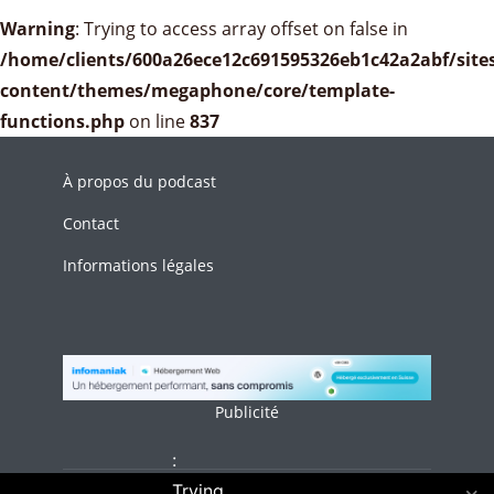
Warning
: Trying to access array offset on false in
/home/clients/600a26ece12c691595326eb1c42a2abf/sites
content/themes/megaphone/core/template-
functions.php
on line
837
À propos du podcast
Contact
Informations légales
Publicité
:
Trying