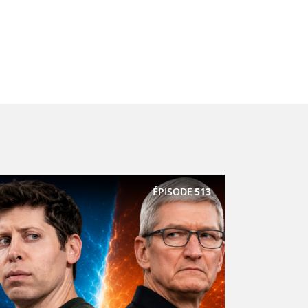
ÉPISODE
513