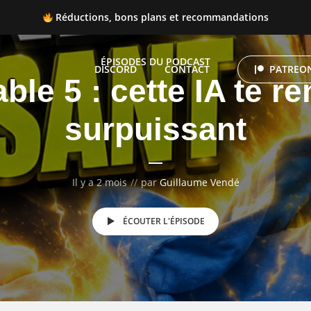
Réductions, bons plans et recommandations
 Réductions, bons plans et recommandations
ÉPISODES DU PODCAST
DISCORD
CONTACT
PATREON
ble 5 : cette IA te r
surpuissant
Il y a 2 mois
par
Guillaume Vendé
ÉCOUTER L'ÉPISODE