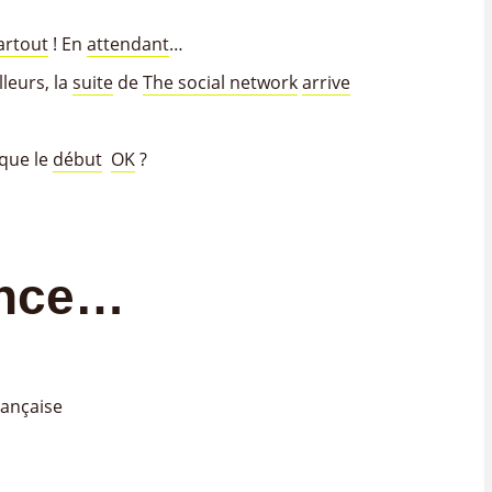
artout
! En
attendant
…
leurs, la
suite
de
The social network
arrive
 que le
début
OK
?
ance…
rançaise