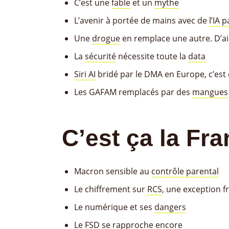
C’est une
fable
et un
mythe
L’avenir à portée de mains avec de
l’IA
p
Une
drogue
en remplace une autre. D’ail
La
sécurité
nécessite toute la
data
Siri AI
bridé par le DMA en Europe, c’est
Les GAFAM remplacés par des
mangues
C’est ça la Fr
Macron sensible au
contrôle parental
Le chiffrement sur
RCS
, une exception f
Le numérique et ses
dangers
Le
FSD
se rapproche encore