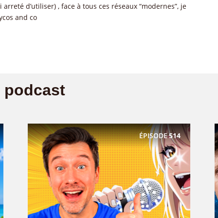
i arreté d’utiliser) , face à tous ces réseaux “modernes”, je
Lycos and co
u podcast
ÉPISODE
514