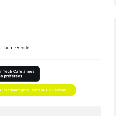
uillaume Vendé
r Tech Café à mes
s préférées
s inscrivant gratuitement sur Patreon !