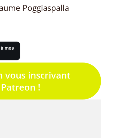
laume Poggiaspalla
 à mes
n vous inscrivant
 Patreon !