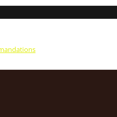
mandations
mmandations
ratuit à la gl