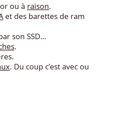
hor ou à
raison
.
IA
et des barettes de ram
par son SSD…
ches
.
res.
nux
. Du coup c’est avec ou