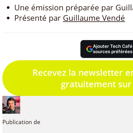
Une émission préparée par Guil
Présenté par
Guillaume Vendé
Ajouter Tech Café
sources préférées
Recevez la newsletter e
gratuitement sur
Publication de