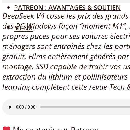
PATREON : AVANTAGES & SOUTIEN
DeepSeek V4 casse les prix des grands
des PC Windows façon “moment M1”, 
MENU
propres puces pour ses voitures électr
ménagers sont entraînés chez les part
gratuit. Films entièrement générés par I
montage, SSD capable de trahir vos usa
extraction du lithium et pollinisateur
learning complètent cette revue Tech &
Me soutenir sur Patreon