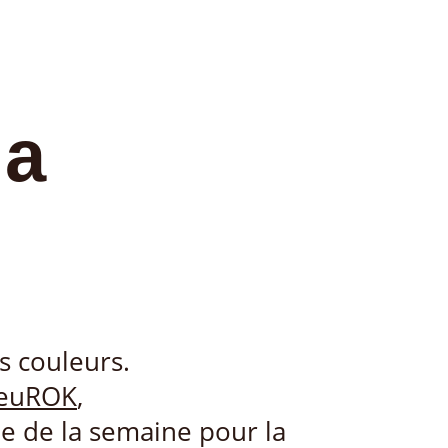
la
es couleurs.
euROK
,
le de la semaine pour la