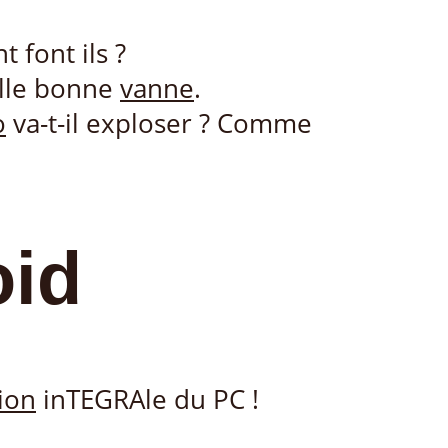
 font ils ?
lle bonne
vanne
.
o
va-t-il exploser ? Comme
oid
ion
inTEGRAle du PC !