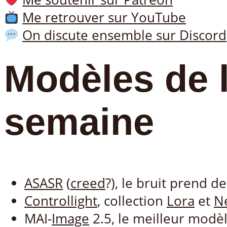
Me retrouver sur YouTube
On discute ensemble sur Discord
Modèles de 
semaine
ASASR
(
creed
?), le bruit prend d
Controllight
, collection
Lora
et
N
MAI-
Image
2.5, le meilleur modè