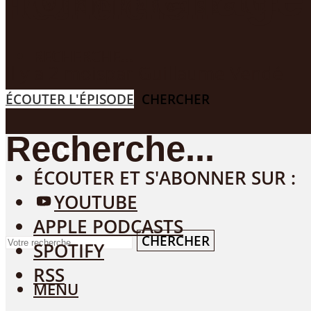
Recherche...
PATREON : AVANTAGES & SOUTIEN
RECHERCHE...
Il y a 2 mois
par
Guillaume Vendé
CHERCHER
ÉCOUTER L'ÉPISODE
Recherche...
MENU
ÉCOUTER ET S'ABONNER SUR :
YOUTUBE
APPLE PODCASTS
CHERCHER
SPOTIFY
RSS
MENU