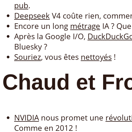
pub
.
Deepseek
V4 coûte rien, comment
Encore un long
métrage
IA ? Que
Après la Google I/O,
DuckDuckG
Bluesky ?
Souriez
, vous êtes
nettoyés
!
Chaud et Fr
NVIDIA
nous promet une
révolut
Comme en 2012 !