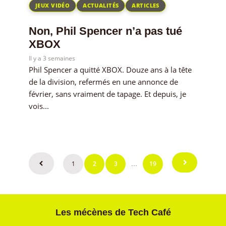
JEUX VIDÉO
ACTUALITÉS
ARTICLES
Non, Phil Spencer n’a pas tué
XBOX
Il y a 3 semaines
Phil Spencer a quitté XBOX. Douze ans à la tête
de la division, refermés en une annonce de
février, sans vraiment de tapage. Et depuis, je
vois...
1
2
3
19
…
Pagination
des
publications
Les mécènes de Tech Café