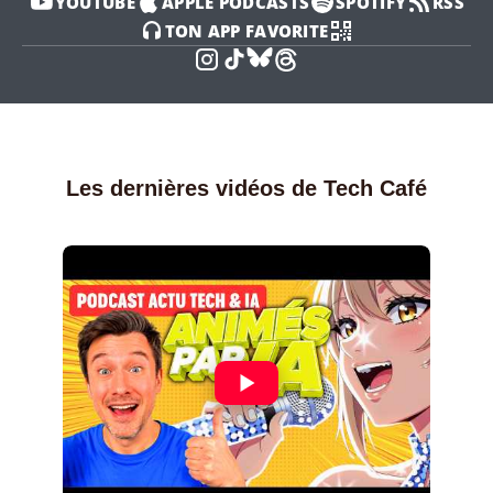
YOUTUBE
APPLE PODCASTS
SPOTIFY
RSS
TON APP FAVORITE
AFFICHER
LE
QR
CODE
DU
PODCAST
Les dernières vidéos de Tech Café