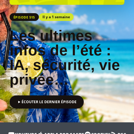
Il y a 1 semaine
ÉPISODE 515
Les ultimes
infos de l’été :
IA, sécurité, vie
privée…
ÉCOUTER LE DERNIER ÉPISODE