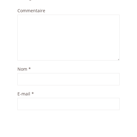
Commentaire
Nom
*
E-mail
*
Enregistrer mon nom, mon e-mail et mon site dans le
navigateur pour mon prochain commentaire.