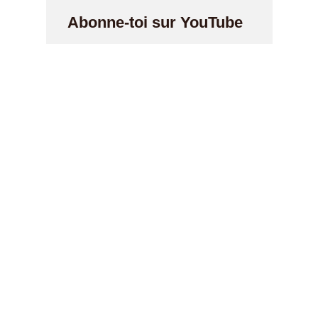
Abonne-toi sur YouTube
Articles
Mort du disque : et si
Nintendo avait résolu
le problème il y a 40
ans ?
Et si votre chat était le
vrai joueur de votre