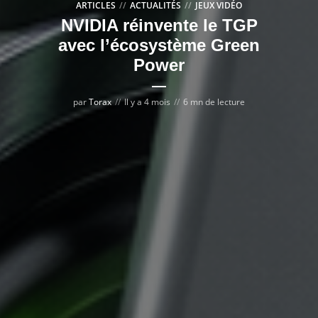
ARTICLES
ACTUALITÉS
JEUX VIDÉO
NVIDIA réinvente le TGP
avec l’écosystème Green
Power
par
Torax
Il y a 4 mois
6 mn de lecture