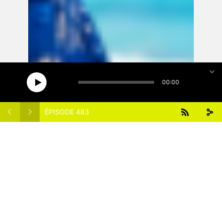
15
15
1x
00:00
ÉPISODE 483