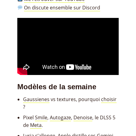
On discute ensemble sur Discord
Modèles de la semaine
Gaussienes
vs textures, pourquoi
choisir
?
Pixel
Smile
,
Autogaze
,
Denoise
, le DLSS 5
de
Meta
.
Lyria
s’allonge
, Apple distille ses
Gemini
.