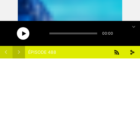
15
15
1x
00:00
ÉPISODE 488