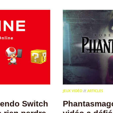
JEUX VIDÉO
ARTICLES
ntendo Switch
Phantasmago