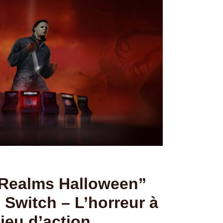
oRealms Halloween”
 Switch – L’horreur à
jeu d’action