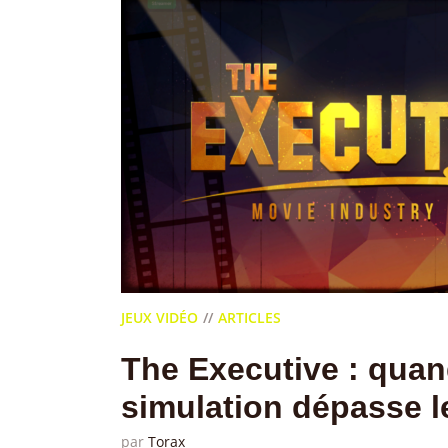
JEUX VIDÉO
ARTICLES
The Executive : quan
simulation dépasse l
par
Torax