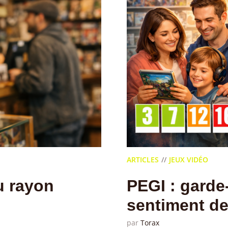
ARTICLES
JEUX VIDÉO
du rayon
PEGI : garde
sentiment de
par
Torax