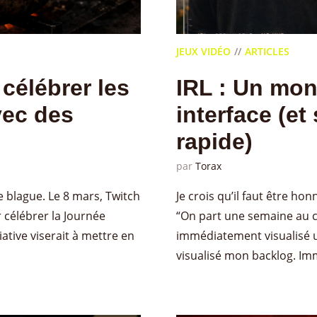
JEUX VIDÉO
ARTICLES
célébrer les
IRL : Un mon
vec des
interface (e
rapide)
par
Torax
ne blague. Le 8 mars, Twitch
Je crois qu’il faut être h
 célébrer la Journée
“On part une semaine au ce
iative viserait à mettre en
immédiatement visualisé un 
visualisé mon backlog. Imm