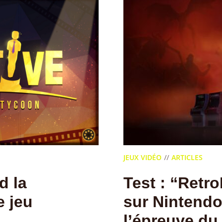
JEUX VIDÉO
ARTICLES
d la
Test : “Retr
e jeu
sur Nintendo
l’épreuve du 