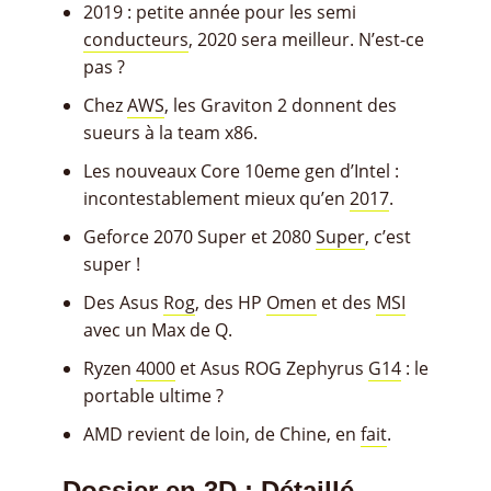
2019 : petite année pour les semi
conducteurs
, 2020 sera meilleur. N’est-ce
pas ?
Chez
AWS
, les Graviton 2 donnent des
sueurs à la team x86.
Les nouveaux Core 10eme gen d’Intel :
incontestablement mieux qu’en
2017
.
Geforce 2070 Super et 2080
Super
, c’est
super !
Des Asus
Rog
, des HP
Omen
et des
MSI
avec un Max de Q.
Ryzen
4000
et Asus ROG Zephyrus
G14
: le
portable ultime ?
AMD revient de loin, de Chine, en
fait
.
Dossier en 3D : Détaillé,