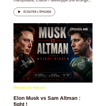
manipulable, ChatGPT développe une étrange...
ÉCOUTER L'ÉPISODE
ÉPISODE
490
ÉPISODES DU PODCAST
Elon Musk vs Sam Altman :
fight !