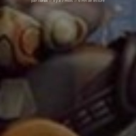
par
Torax
Il y a 7 mois
6 mn de lecture