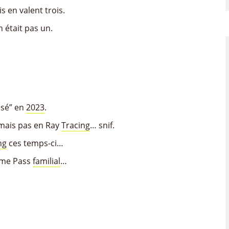
s en valent trois.
 était pas un.
isé” en
2023
.
 mais pas en Ray
Tracing
… snif.
ng
ces temps-ci…
ame Pass
familial
…