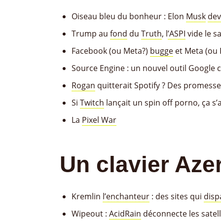
Oiseau bleu du bonheur : Elon
Musk
dev
Trump au
fond
du
Truth
, l
’ASPI
vide le sa
Facebook (ou Meta?)
bugge
et Meta (ou
Source Engine : un nouvel outil Google 
Rogan
quitterait Spotify ? Des promes
Si
Twitch
lançait un spin off porno, ça s’a
La
Pixel War
Un clavier Aze
Kremlin
l’enchanteur
: des sites qui
disp
Wipeout :
AcidRain
déconnecte les satel