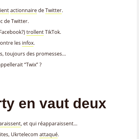
ient
actionnaire
de
Twitter
.
c de Twitter.
 Facebook?)
trollent
TikTok.
contre les
infox
.
ses, toujours des promesses…
ppellerait “Twix” ?
rty en vaut deux
araissent
, et qui réapparaissent…
lites, Ukrtelecom
attaqué
.