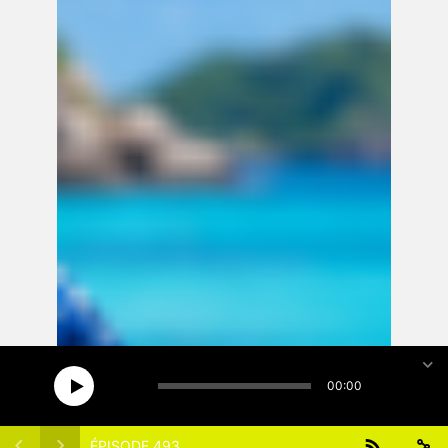
15
15
1x
00:00
ÉPISODE 493