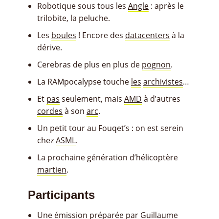
Robotique sous tous les
Angle
: après le
trilobite, la peluche.
Les
boules
! Encore des
datacenters
à la
dérive.
Cerebras de plus en plus de
pognon
.
La RAMpocalypse touche
les
archivistes
…
Et
pas
seulement, mais
AMD
à d’autres
cordes
à son
arc
.
Un petit tour au Fouqet’s : on est serein
chez
ASML
.
La prochaine génération d’hélicoptère
martien
.
Participants
Une émission préparée par Guillaume