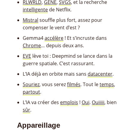
RLWRLD
,
GENE
,
SVGS
, et la recherche
intelligente
de Netflix.
Mistral
souffle plus fort, assez pour
compenser le vent d’est ?
Gemma4
accélère
! Et s’incruste dans
Chrome
… depuis deux ans.
EVE
lève toi : Deepmind se lance dans la
guerre spatiale. C’est rassurant.
L’IA déjà en orbite mais sans
datacenter
.
Souriez
, vous serez
filmés
. Tout le
temps
,
partout
.
L’IA va créer des
emplois
!
Oui
.
Ouiiiii
, bien
sûr
.
Appareillage