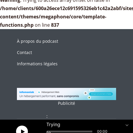
/home/clients/600a26ece12c691595326eb1c42a2abf/sites
content/themes/megaphone/core/template-
functions.php
on line
837
À propos du podcast
Contact
Informations légales
Publicité
:
Trying
Le podcast Tech Café est mis à disposition selon les termes
15
15
1x
00:00
to