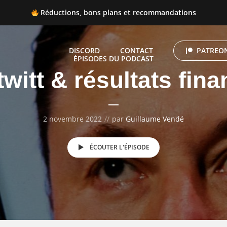
Réductions, bons plans et recommandations
 Réductions, bons plans et recommandations
DISCORD
CONTACT
PATREON
ÉPISODES DU PODCAST
twitt & résultats fina
2 novembre 2022
par
Guillaume Vendé
ÉCOUTER L'ÉPISODE