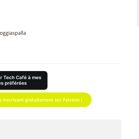
oggiaspalla
r Tech Café à mes
s préférées
s inscrivant gratuitement sur Patreon !