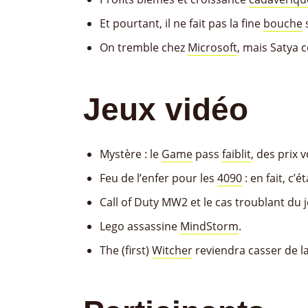
Et pourtant, il ne fait pas la fine
bouche
s
On tremble chez
Microsoft
, mais Satya 
Jeux vidéo
Mystère : le
Game
pass
faiblit
, des prix
Feu de l’enfer pour les
4090
: en fait, c’
Call of Duty MW2 et le cas troublant du
Lego assassine
MindStorm
.
The (first)
Witcher
reviendra casser de la