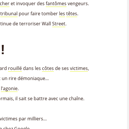
cher
et invoquer des
fantômes
vengeurs.
n
tribunal
pour faire tomber
les
têtes
.
tinue de terroriser Wall
Street
.
!
nard
rouillé
dans les
côtes
de ses
victimes
,
 un rire démoniaque…
à
l’agonie
.
mais, il sait se battre avec une chaîne.
 victimes par milliers…
e
chez Google.