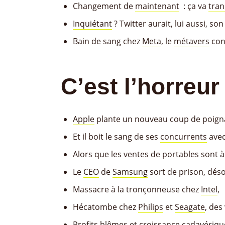
Changement de
maintenant
: ça va
tran
Inquiétant
? Twitter aurait, lui aussi, so
Bain de sang chez
Meta
, le
métavers
con
C’est l’horreur 
Apple
plante un nouveau coup de poig
Et il boit le sang de ses
concurrents
avec
Alors que les ventes de portables sont 
Le
CEO
de
Samsung
sort de prison, désor
Massacre à la tronçonneuse chez
Intel
,
Hécatombe chez
Philips
et
Seagate
, des
Profits blêmes et croissance
cadavériqu