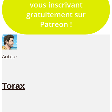
vous inscrivant
gratuitement sur
Patreon !
Auteur
Torax