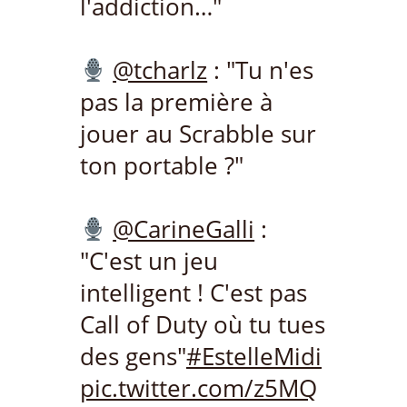
l'addiction…"
@tcharlz
: "Tu n'es
pas la première à
jouer au Scrabble sur
ton portable ?"
@CarineGalli
:
"C'est un jeu
intelligent ! C'est pas
Call of Duty où tu tues
des gens"
#EstelleMidi
pic.twitter.com/z5MQ