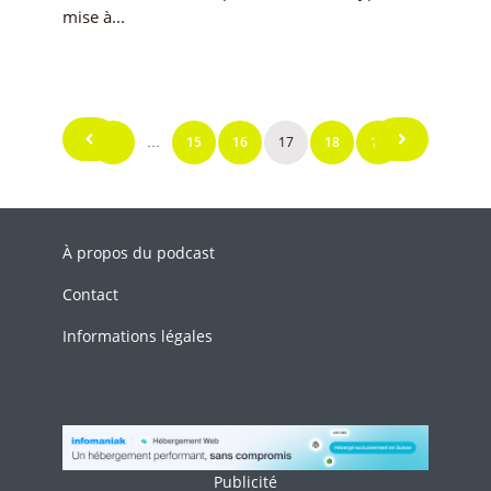
mise à...
1
15
16
17
18
19
…
Pagination
des
publications
À propos du podcast
Contact
Informations légales
Publicité