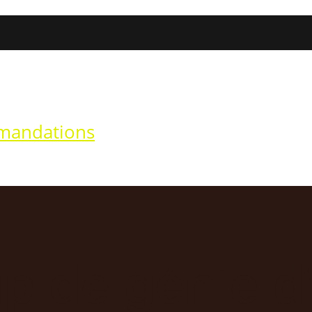
mandations
mmandations
up de génie 