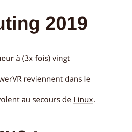
ting 2019
ur à (3x fois) vingt
owerVR reviennent dans le
t volent au secours de
Linux
.