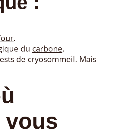
que :
four
.
agique du
carbone
.
 tests de
cryosommeil
. Mais
où
 vous