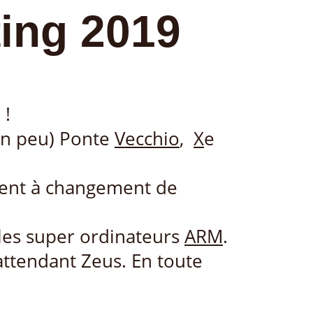
ing 2019
 !
(un peu) Ponte
Vecchio
,
X
e
ment à changement de
les super ordinateurs
ARM
.
ttendant Zeus. En toute