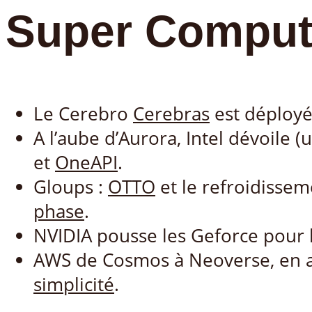
Super Comput
Le Cerebro
Cerebras
est déployé
A l’aube d’Aurora, Intel dévoile 
et
OneAPI
.
Gloups :
OTTO
et le refroidisse
phase
.
NVIDIA pousse les Geforce pour 
AWS de Cosmos à Neoverse, en a
simplicité
.