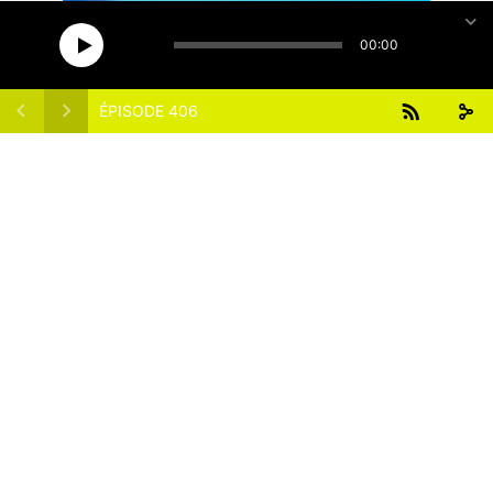
15
15
1x
00:00
ÉPISODE 406