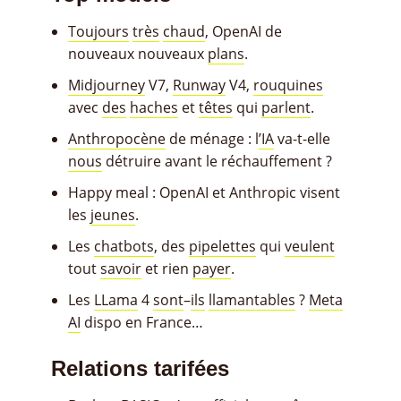
Toujours
très
chaud
, OpenAI de
nouveaux nouveaux
plans
.
Midjourney
V7,
Runway
V4,
rouquines
avec
des
haches
et
têtes
qui
parlent
.
Anthropocène
de ménage : l
’IA
va-t-elle
nous
détruire avant le réchauffement ?
Happy meal : OpenAI et Anthropic visent
les
jeunes
.
Les
chatbots
, des
pipelettes
qui
veulent
tout
savoir
et rien
payer
.
Les
LLama
4
sont
–
ils
llamantables
?
Meta
AI
dispo en France…
Relations tarifées