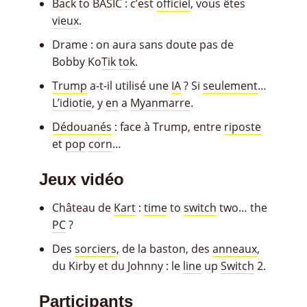
Back to BASIC : c’est
officiel
, vous êtes
vieux
.
Drame : on aura sans doute pas de
Bobby Ko
Tik
tok
.
Trump
a-t-il utilisé une
IA
? Si
seulement
…
L’idiotie
, y
en
a
Myanmarre
.
Dédouanés
: face à Trump, entre
riposte
et
pop
corn
…
Jeux vidéo
Château de
Kart
:
time
to
switch
two… the
PC
?
Des
sorciers
, de la baston, des
anneaux
,
du Kirby et du Johnny : le
line
up
Switch
2.
Participants