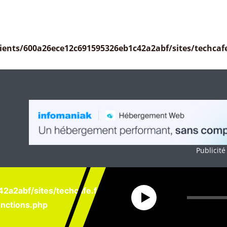
ients/600a26ece12c691595326eb1c42a2abf/sites/techca
a2abf/sites/techcafe.fr/wp-
nctions.php
Publicité
a2abf/sites/techcafe.fr/wp-
sition selon les termes de la licence Creative Commons Attribution - Pas d’Utili
15
15
nctions.php