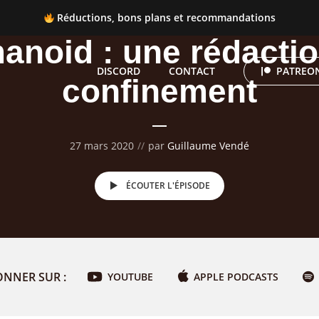
Réductions, bons plans et recommandations
 Réductions, bons plans et recommandations
anoid : une rédactio
DISCORD
CONTACT
PATREON
confinement
27 mars 2020
par
Guillaume Vendé
ÉCOUTER L'ÉPISODE
ONNER SUR :
YOUTUBE
APPLE PODCASTS