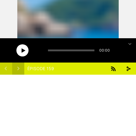
15
15
1x
00:00
ÉPISODE 159