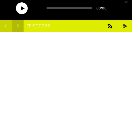
15
15
1x
00:00
ÉPISODE 59