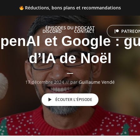
Réductions, bons plans et recommandations
 Réductions, bons plans et recommandations
ÉPISODES DU PODCAST
DISCORD
CONTACT
PATREON
penAI et Google : g
d’IA de Noël
17 décembre 2024
par
Guillaume Vendé
ÉCOUTER L'ÉPISODE