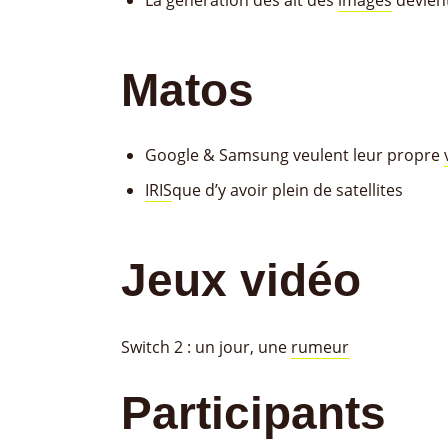
La génération des alt des
images
devient
Matos
Google & Samsung veulent leur propre
IRIS
que d’y avoir plein de satellites
Jeux vidéo
Switch 2 : un jour, une
rumeur
Participants