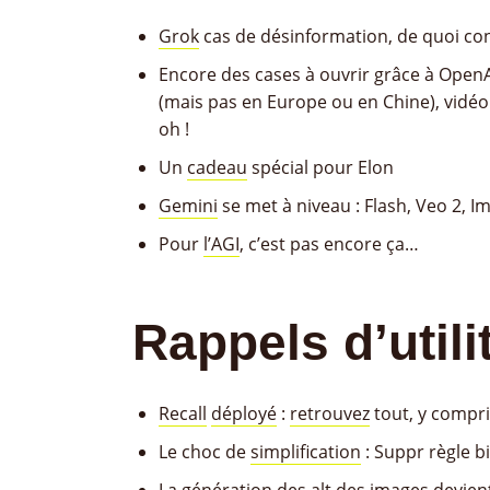
Grok
cas de désinformation, de quoi con
Encore des cases à ouvrir grâce à OpenA
(mais pas en Europe ou en Chine), vidéo
oh !
Un
cadeau
spécial pour Elon
Gemini
se met à niveau : Flash, Veo 2, I
Pour
l’AGI
, c’est pas encore ça…
Rappels d’utili
Recall
déployé
:
retrouvez
tout, y compr
Le choc de
simplification
: Suppr règle b