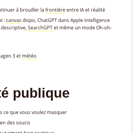
tinuer à brouiller la
frontière
entre IA et réalité
I :
canvas
dispo, ChatGPT dans Apple Intelligence
 descriptive,
SearchGPT
et même un mode Oh-oh-
magen 3 et
météo
té publique
is ce que vous voulez masquer
ien des soucis