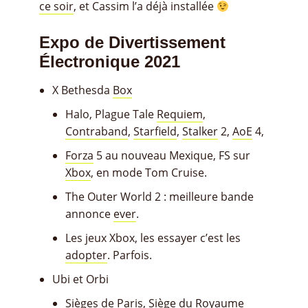
ce soir
, et Cassim l’a déjà installée
Expo de Divertissement
Électronique 2021
X Bethesda
Box
Halo, Plague Tale
Requiem
,
Contraband
,
Starfield
,
Stalker
2,
AoE
4,
Forza
5 au nouveau Mexique, FS sur
Xbox
, en mode Tom Cruise.
The Outer World 2 : meilleure bande
annonce
ever
.
Les jeux Xbox, les essayer c’est les
adopter
. Parfois.
Ubi et Orbi
Sièges de
Paris
, Siège du Royaume