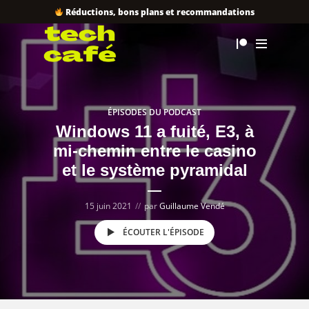
Réductions, bons plans et recommandations
ÉPISODES DU PODCAST
Windows 11 a fuité, E3, à
mi-chemin entre le casino
et le système pyramidal
15 juin 2021
par
Guillaume Vendé
ÉCOUTER L'ÉPISODE