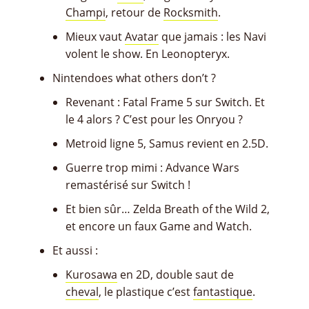
Champi
, retour de
Rocksmith
.
Mieux vaut
Avatar
que jamais : les Navi
volent le show. En Leonopteryx.
Nintendoes what others don’t ?
Revenant : Fatal Frame 5 sur Switch. Et
le 4 alors ? C’est pour les Onryou ?
Metroid ligne 5, Samus revient en 2.5D.
Guerre trop mimi : Advance Wars
remastérisé sur Switch !
Et bien sûr… Zelda Breath of the Wild 2,
et encore un faux Game and Watch.
Et aussi :
Kurosawa
en 2D, double saut de
cheval
, le plastique c’est
fantastique
.