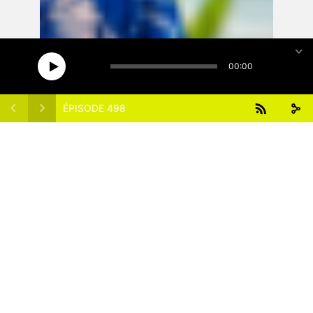
15
15
1x
00:00
ÉPISODE 498
ÉPISODES DU PODCAST