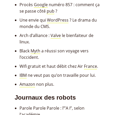
Procès
Google
numéro 857 : comment ça
se passe côté
pub
?
Une envie qui
WordPress
? Le drama du
monde du CMS.
Arch d’alliance :
Valve
le bienfaiteur de
linux.
Black
Myth
a réussi son voyage vers
l’occident.
Wifi gratuit et haut débit chez Air
France
.
IBM
ne veut pas qu’on travaille pour lui.
Amazon
non plus.
Journaux des robots
Parole Parole Parole : l’”A I”, selon
l’académie
.