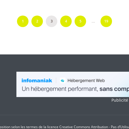
1
2
3
4
5
19
…
Publicité
sition selon les termes de la licence Creative Commons Attribution - Pas d’Utili