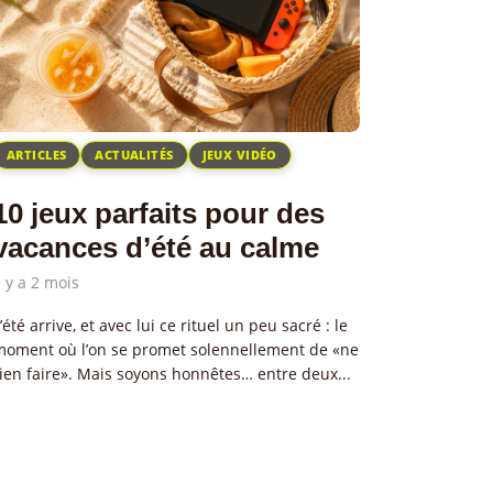
ARTICLES
ACTUALITÉS
JEUX VIDÉO
10 jeux parfaits pour des
vacances d’été au calme
l y a 2 mois
’été arrive, et avec lui ce rituel un peu sacré : le
moment où l’on se promet solennellement de «ne
ien faire». Mais soyons honnêtes… entre deux...