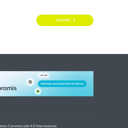
SUIVANT
sation Commerciale 4.0 International.